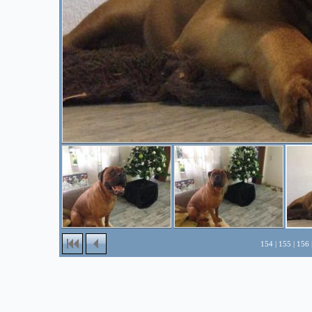
154
|
155
|
156