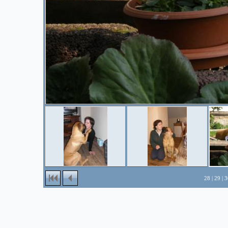
28
|
29
|
3